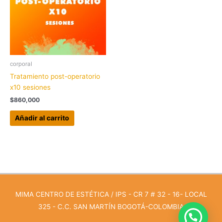
corporal
Tratamiento post-operatorio
x10 sesiones
$
860,000
Añadir al carrito
MIMA CENTRO DE ESTÉTICA / IPS - CR 7 # 32 - 16- LOCAL
325 - C.C. SAN MARTÍN BOGOTÁ-COLOMBIA